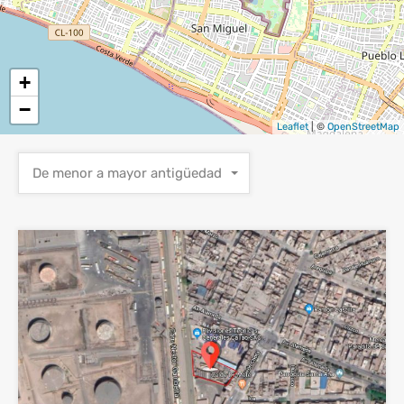
+
−
Leaflet
| ©
OpenStreetMap
De menor a mayor antigüedad