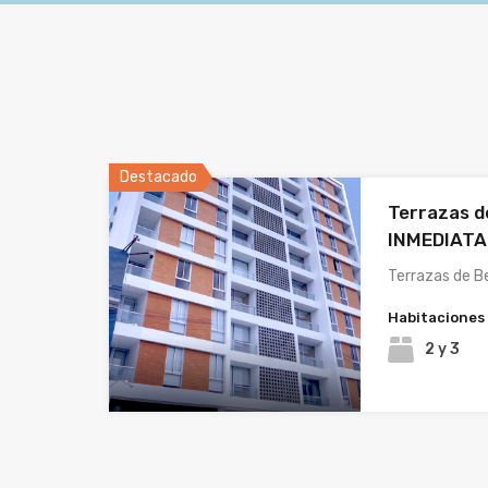
Destacado
Terrazas d
INMEDIATA
Terrazas de Be
Habitaciones
2 y 3