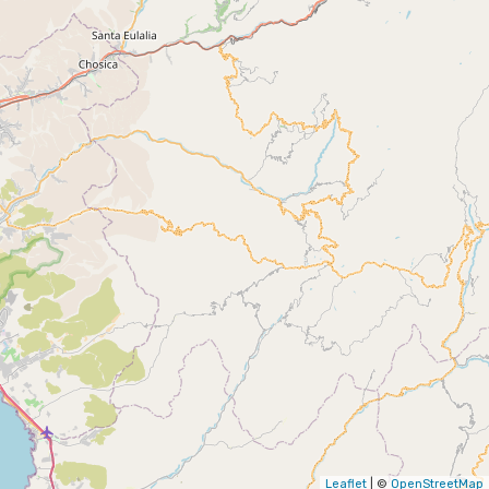
Leaflet
| ©
OpenStreetMap