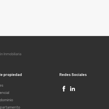
n Inmobiliaria
de propiedad
Redes Sociales
es
encial
dominio
partamento