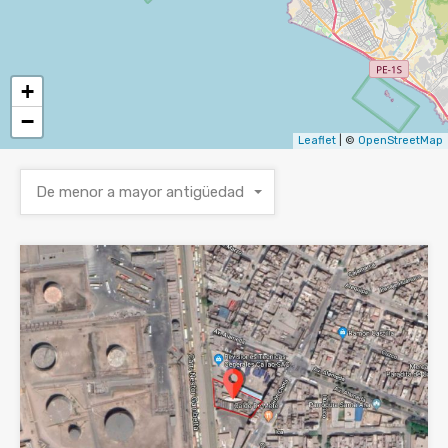
+
−
Leaflet
| ©
OpenStreetMap
De menor a mayor antigüedad