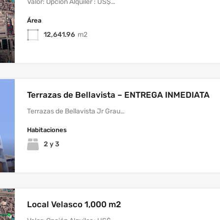
Valor: Opción Alquiler : US$…
Área
12,641.96
m2
Terrazas de Bellavista – ENTREGA INMEDIATA
Terrazas de Bellavista Jr Grau…
Habitaciones
2 y 3
Local Velasco 1,000 m2