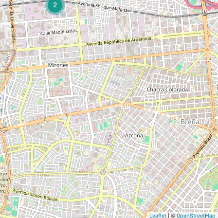
2
Leaflet
| ©
OpenStreetMap