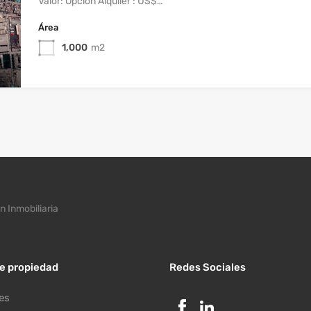
Valor: Opción Alquiler : US$…
Área
1,000
m2
n Inmobiliaria
de propiedad
Redes Sociales
es