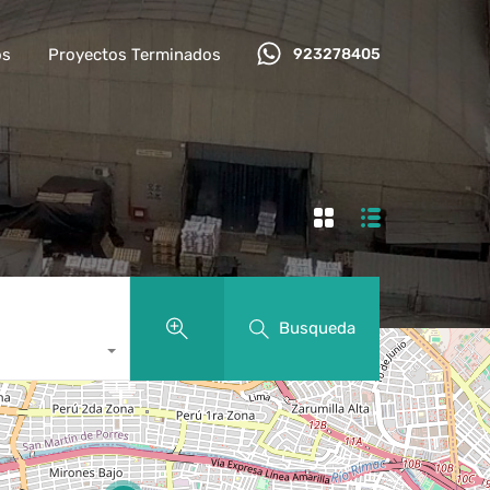
os
Proyectos Terminados
923278405
Busqueda